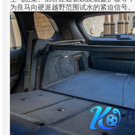
为良马向硬派越野范围试水的紧迫信号。