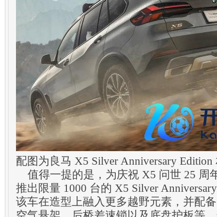
配图为良马 X5 Silver Anniversary Editi
值得一提的是，为庆祝 X5 问世 25 周年
推出限量 1000 台的 X5 Silver Anniversa
该车在造型上融入更多越野元素，并配备 xO
空气悬架、后桥差速锁以及底盘护板等，