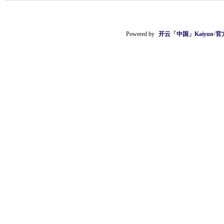
Powered by
开云「中国」Kaiyun·