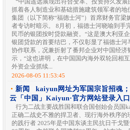
“中国遥远展现出符合变革、投资持久发展的智
抓着各人制造业和基础措施建筑领军者的地
集团（以下简称“福德士河”）首席财务官梁
者专访时暗示。 8月初，福德士河晓喻到手完
民币的银团按时贷款融资。“这是澳大利亚
银团贷款的首要结巴，不仅彰显了福德士河
协作联系，况兼折射了番邦企业对中国经济
示，“这也讲明，在中国国内海外双轮回相
外资企业抓续...
2026-08-05 11:53:45
新闻
kaiyun网址为军国宗旨招魂
云「中国」Kaiyun·官方网站登录入
行为二战主要战胜国和联合国创始会员国ka
正确二战史不雅的捍卫者、现行海外秩序的
的践行者 2025年是中国东谈主民抗日干戈