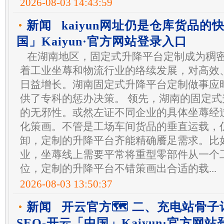
2026-08-03 14:43:59
新闻
kaiyun网址仍是仓库货品的
国」Kaiyun·官方网站登录入口
在湖南地区，固定式升降平台定制成为稠密
着工业坐蓐和物流行业的络续发展，对高效
日益增长。湖南固定式升降平台定制做事应
供了专科的惩办决策。 领先，湖南的固定
的无邪性。或然左证不同企业的具体坐蓐经
化策画。不管是工场车间货品的垂直运载，
卸，定制的升降平台齐能精确餍足需求。比
业，坐蓐线上需要平常将重型零部件从一个
位，定制的升降平台不错策画出合适的载...
2026-08-03 13:50:37
新闻
开云官方🗺️ 二、充电站骨
SEO-开云「中国」Kaiyun·官方网