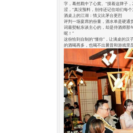
字，蓦然戳中了心窝。“摸着这牌子，
涩，“真没预料，别传还记住咱们每个东
酒桌上的江湖：情义比茅台更烈
评判一场宴席的份量，酒水单是硬通货
词最熨帖东谈主心的，却是侍酒师那
呢！”
这份恰到自制的“懂你”，让满桌的汉
的酒喝再多，也喝不出曩昔和游戏里昆