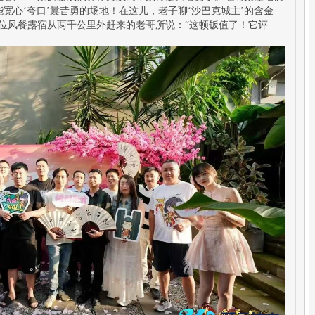
宽心‘夸口’曩昔勇的场地！在这儿，老子聊‘沙巴克城主’的含金
位风餐露宿从两千公里外赶来的老哥所说：“这顿饭值了！它评