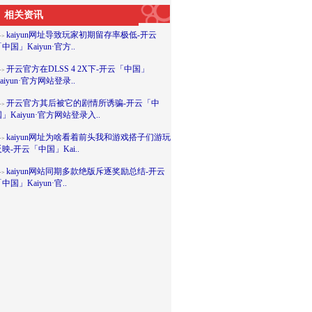
相关资讯
kaiyun网址导致玩家初期留存率极低-开云
>>
中国」Kaiyun·官方..
开云官方在DLSS 4 2X下-开云「中国」
>>
aiyun·官方网站登录..
开云官方其后被它的剧情所诱骗-开云「中
>>
」Kaiyun·官方网站登录入..
kaiyun网址为啥看着前头我和游戏搭子们游玩
>>
映-开云「中国」Kai..
kaiyun网站同期多款绝版斥逐奖励总结-开云
>>
中国」Kaiyun·官..