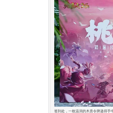
签到处，一枚温润的木质令牌递得手中—