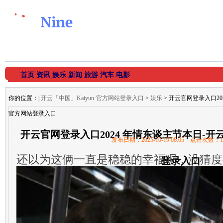
首页
资讯
娱乐
新闻
旅游
汽车
电影
你的位置：
|
开云「中国」Kaiyun·官方网站登录入口
>
娱乐
> 开云官网登录入口202
官方网站登录入口
开云官网登录入口2024 年情东谈主节本日-开云
发布日期：2025-10-19 08:05 点击次数：1
还以为这俩一直是稳稳的幸福呢，没猜度
登录入口