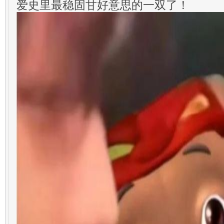
爱史里最稳固甘好意思的一双了！