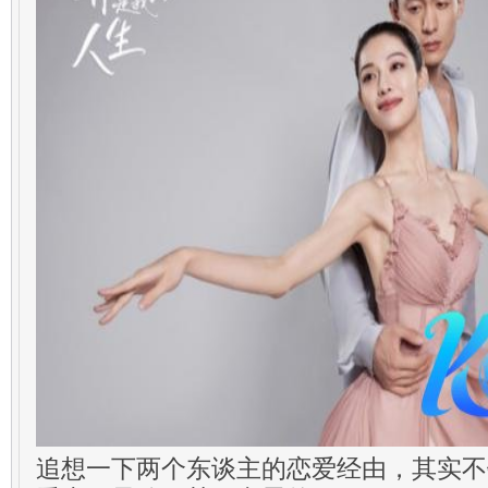
追想一下两个东谈主的恋爱经由，其实不