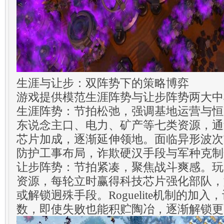
生涯与让步：双阵势下的策略博弈
游戏提供模范生涯阵势与让步阵势两大中
生涯阵势：节拍松弛，强调基地运营与恒
东说念主口、电力、矿产等七类资源，通
芯片加成，逐渐延伸领地。面临异形波次
防护工事布局，诈欺硬汉手段与军种克制
让步阵势：节拍紧凑，聚焦战斗爽感。玩
资源，每轮立时赢得科技芯片强化部队，
或解锁迥殊手段。Roguelite机制的加
数，即使失败也能积贮陶冶，逐渐解锁更