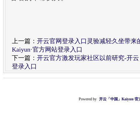
上一篇：
开云官网登录入口灵验减轻久坐带来
Kaiyun·官方网站登录入口
下一篇：
开云官方激发玩家社区以前研究-开云「中
登录入口
Powered by
开云「中国」Kaiyun·