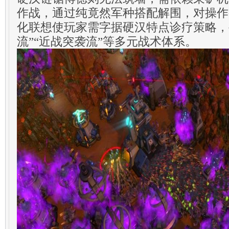
作战，通过纯竟然军种搭配解围，对操作
化联想使玩家需字据硬汉特点诊疗策略，
流”“近战突袭流”等多元战术体系。