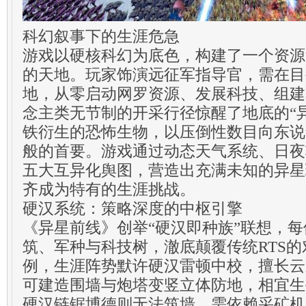
科幻叙事下的生涯危急
游戏以硬核科幻为底色，构建了一个资源
的天地。玩家饰演远征军指导官，需在目
地，从零启动网罗资源、发展科技、组建
念主类无节制的开采行径惊醒了地底的“
铁衍生的恐怖生物，以压倒性数目向东说
般的首要。游戏通过动态天气系统、日夜
五大互异化舆图，营造出充满未知的异星
齐成为特有的生涯挑战。
硬汉系统：策略深度的中枢引擎
《异星前线》创举“硬汉即种族”联想，
筑、军种与科技树，澈底颠覆传统RTS
例，生涯阵势默许硬汉雷顿中校，擅长云
可建造围墙与炮塔变竖立体防地，相宜生
硬汉链锯博德则无法筑墙，需依赖采矿机