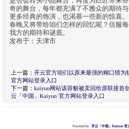
是否会转头小品舞台，再度为巨匠带来答
奇的舞台，每年都充满了不雅众的期待与
更多经典的饰演，也渴慕一些新的惊喜。
春晚又将带给咱们怎样的回忆呢？信服每
我方的期待和谜底。
发布于：天津市
上一篇：
开云官方咱们以原来最强的糊口猎为轨范-
官方网站登录入口
下一篇：
kaiyun网站该容貌被卖回给原联接
云「中国」Kaiyun·官方网站登录入口
Powered by
开云「中国」Kaiyun·