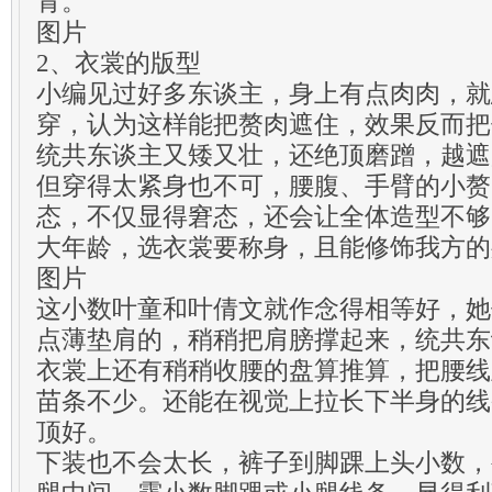
青。
图片
2、衣裳的版型
小编见过好多东谈主，身上有点肉肉，就
穿，认为这样能把赘肉遮住，效果反而把
统共东谈主又矮又壮，还绝顶磨蹭，越遮
但穿得太紧身也不可，腰腹、手臂的小赘
态，不仅显得窘态，还会让全体造型不够
大年龄，选衣裳要称身，且能修饰我方的
图片
这小数叶童和叶倩文就作念得相等好，她
点薄垫肩的，稍稍把肩膀撑起来，统共东
衣裳上还有稍稍收腰的盘算推算，把腰线
苗条不少。还能在视觉上拉长下半身的线
顶好。
下装也不会太长，裤子到脚踝上头小数，