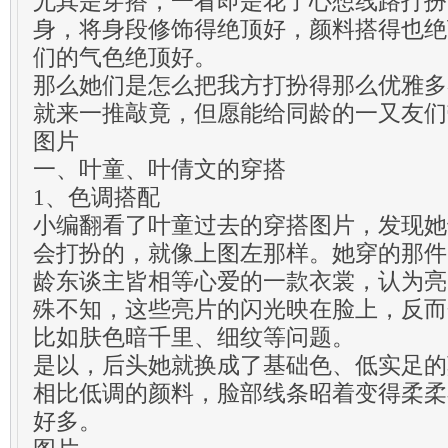
尤其是穿搭，一看即是花了心想线路打扮
身，将身段修饰得绝顶好，颜料搭得也绝
们的气色绝顶好。
那么她们是怎么把我方打扮得那么优雅多
就来一推敲竟，但愿能给同龄的一又友们
图片
一、叶童、叶倩文的穿搭
1、色调搭配
小编翻看了叶童过去的穿搭图片，发现她
会打扮的，就像上图左那样。她穿的那件
龄东谈主皆相等心爱的一款衣裳，认为亮
殊不知，这些亮片的闪光映在脸上，反而
比如肤色暗千里、细纹等问题。
是以，后头她就换成了基础色、低实足的
相比低调的颜料，脸部线条昭着变得柔柔
好多。