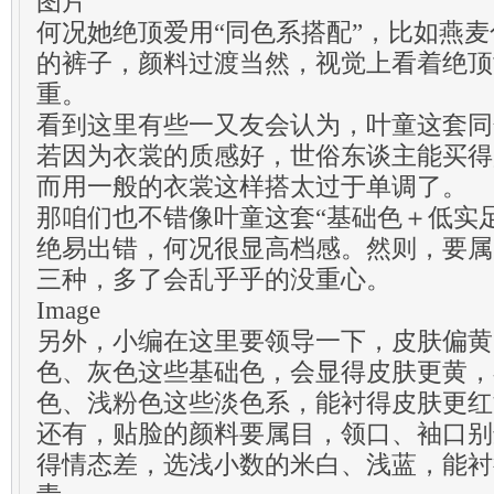
图片
何况她绝顶爱用“同色系搭配”，比如燕
的裤子，颜料过渡当然，视觉上看着绝顶
重。
看到这里有些一又友会认为，叶童这套同
若因为衣裳的质感好，世俗东谈主能买得
而用一般的衣裳这样搭太过于单调了。
那咱们也不错像叶童这套“基础色＋低实
绝易出错，何况很显高档感。然则，要属
三种，多了会乱乎乎的没重心。
Image
另外，小编在这里要领导一下，皮肤偏黄
色、灰色这些基础色，会显得皮肤更黄，
色、浅粉色这些淡色系，能衬得皮肤更红
还有，贴脸的颜料要属目，领口、袖口别
得情态差，选浅小数的米白、浅蓝，能衬