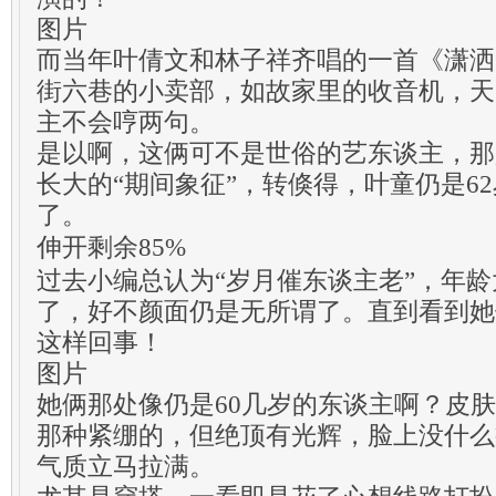
图片
而当年叶倩文和林子祥齐唱的一首《潇洒
街六巷的小卖部，如故家里的收音机，天
主不会哼两句。
是以啊，这俩可不是世俗的艺东谈主，那
长大的“期间象征”，转倏得，叶童仍是62
了。
伸开剩余85%
过去小编总认为“岁月催东谈主老”，年
了，好不颜面仍是无所谓了。直到看到她
这样回事！
图片
她俩那处像仍是60几岁的东谈主啊？皮肤
那种紧绷的，但绝顶有光辉，脸上没什么
气质立马拉满。