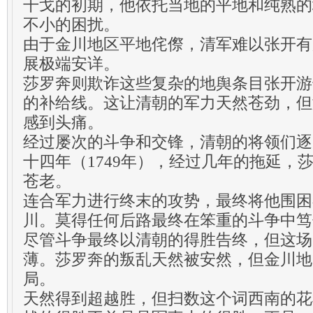
干戈的初期，他依托当地的平地和纯熟的
不小的困扰。
由于金川地区平地侘傺，清军难以张开有
展极端安详。
莎罗奔则欺诈这些复杂的地舆条目张开游
的补给线。这让清朝的军力天然苍劲，但
感到头痛。
经过屡次的斗争和交锋，清朝的将领们逐
十四年（1749年），经过几年的拖延，
苍老。
连合军力进行终末的攻势，最终将他围困
川。莫得任何后路最终在笨重的斗争中笃
尽管斗争最终以清朝的得胜告终，但这场
薄。莎罗奔的叛乱天然被安然，但金川地
局。
天然得到超越胜，但扫数这个词西南的花