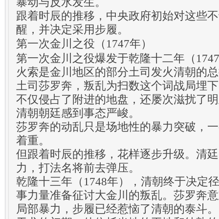
暴动与反水发生。
跟着时辰的推移，中央政府初始对这些不
醒，并决定采用步履。
第一次金川之役（1747年）
第一次金川之役爆发于乾隆十二年（174
火索是金川地区的部分土司发火清朝的总
土司莎罗奔，叛乱为扫数这个词战局埋下
不仅侵占了附进的地盘，还屡次滋扰了明
清朝朝廷感到事态严峻。
莎罗奔的动乱只是场地性的暴力突破，一
着重。
但跟着时辰的推移，花样逐步升级。清廷
力，打法名将前去弹压。
乾隆十三年（1748年），清朝终于决定
事力量准备征讨大金川的叛乱。莎罗奔意
局部暴力，步履已经惹恼了清朝的泰斗。