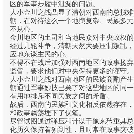
区的军事步履中泄漏的问题。
大小金川之战凸显了清朝对西南的总揽难
朝，在对待这么一个地舆复杂、民族多元
不从心。
金川地区的土司和当地民众对中央政权的
经过几轮斗争，清朝天然大要压制叛乱，
应地东谈主民的心。
不得不在战后加强对西南地区的政事扬弃
监管，要求他们对中央保持更多的谨守。
大小金川之战对西南地区的民族商酌产生
朝通过军事妙技已矣了对这些地区的同一
有用地排斥不同民族之间的矛盾。
战后，西南的民族和文化相反依然存在，
和政事飘荡埋下了伏笔。
尽管试图通过弹压和计谋干豫来矜重其总
化历久保持着独到性，且时常在政事突破