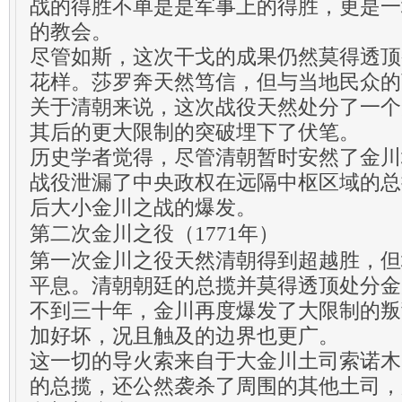
战的得胜不单是是军事上的得胜，更是一
的教会。
尽管如斯，这次干戈的成果仍然莫得透顶
花样。莎罗奔天然笃信，但与当地民众的
关于清朝来说，这次战役天然处分了一个
其后的更大限制的突破埋下了伏笔。
历史学者觉得，尽管清朝暂时安然了金川
战役泄漏了中央政权在远隔中枢区域的总
后大小金川之战的爆发。
第二次金川之役（1771年）
第一次金川之役天然清朝得到超越胜，但
平息。清朝朝廷的总揽并莫得透顶处分金
不到三十年，金川再度爆发了大限制的叛
加好坏，况且触及的边界也更广。
这一切的导火索来自于大金川土司索诺木
的总揽，还公然袭杀了周围的其他土司，