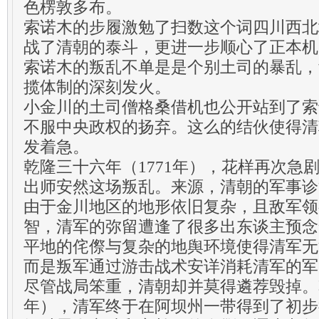
色楞敦多布。
索诺木的步履激勉了扫数这个词四川西北
战了清朝的泰斗，更进一步顺心了正本机
索诺木的叛乱不单是是个别土司的暴乱，
揽体制的深刻发火。
小金川的土司僧格桑借机也公开站到了索
不服中央政权的扬弃。这么的结伙使得清
发着急。
乾隆三十六年（1771年），花样再次急
出师安然这场叛乱。来源，清朝的军事诊
由于金川地区的地形依旧复杂，且敌军领
智，清军的弥留遭逢了很多出东谈主预念
平地的侘傺与复杂的地舆环境使得清军无
而是叛军通过游击战术安详消耗清军的军
尽管战局笨重，清朝却并莫得遴荐毁掉。乾
年），清军终于在阿坝州一带得到了初步