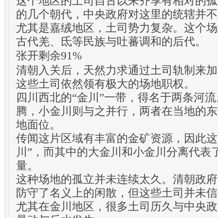
这个地区的土司自古以来齐享有相对的孤
的几个朝代，中央政府对这里的统辖并不
尤其是嘉绒地区，土司势力复杂。这个场
古代羌、氐等民族与吐蕃调和的后代。
张开剩余91%
清朝入关后，天然力求通过土司轨制来加
这些土司依然领有极大的场地职权。
四川西北的“金川”一带，得名于两条河
腾，小金川则与之并行，两者在当地的东
地面位。
传闻这片区域有丰富的金矿资源，因此这
川”，而其中的大金川和小金川分离代表
量。
这种场地的孤立并未连续太久。清朝政府
防守了名义上的闲散，但这些土司并未信
尤其在金川地区，很多土司历久与中央政