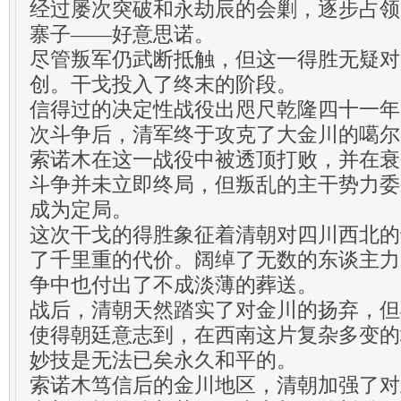
经过屡次突破和永劫辰的会剿，逐步占领
寨子——好意思诺。
尽管叛军仍武断抵触，但这一得胜无疑对
创。干戈投入了终末的阶段。
信得过的决定性战役出咫尺乾隆四十一年（
次斗争后，清军终于攻克了大金川的噶尔
索诺木在这一战役中被透顶打败，并在衰
斗争并未立即终局，但叛乱的主干势力委
成为定局。
这次干戈的得胜象征着清朝对四川西北的
了千里重的代价。阔绰了无数的东谈主力
争中也付出了不成淡薄的葬送。
战后，清朝天然踏实了对金川的扬弃，但
使得朝廷意志到，在西南这片复杂多变的
妙技是无法已矣永久和平的。
索诺木笃信后的金川地区，清朝加强了对