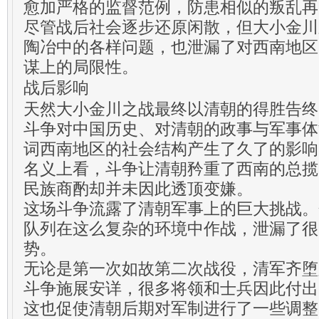
愈加严格的监督范例，防患相似的叛乱再
尽管战后社会逐步还原闲散，但大小金川
陶冶中的各样问题，也泄漏了对西南地区
谋上的局限性。
战后影响
天然大小金川之战最终以清朝的得胜告终
斗争对中国历史、对清朝的政事与军事体
词西南地区的社会结构产生了久了的影响
名义上看，斗争让清朝矜重了西南的总揽
民族商酌却并未因此透顶变嫌。
这场斗争流露了清朝军事上的巨大挑战。
队列在这么复杂的环境中作战，泄漏了很
势。
无论是第一次如故第二次战役，清军齐堕
斗争施展安详，很多将领和士兵因此付出
这也促使清朝后期对军制进行了一些调整