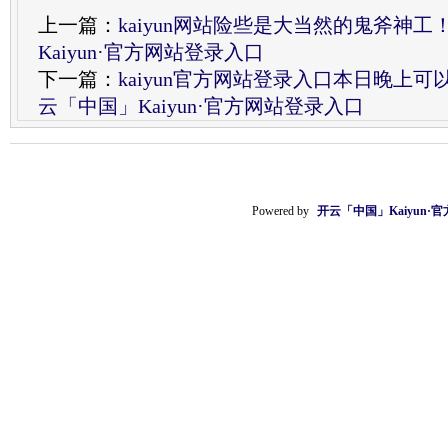
上一篇：
kaiyun网站险些是大当然的鬼斧神
Kaiyun·官方网站登录入口
下一篇：
kaiyun官方网站登录入口本日晚上
云「中国」Kaiyun·官方网站登录入口
Powered by
开云「中国」Kaiyun·