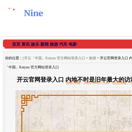
首页
资讯
娱乐
新闻
旅游
汽车
电影
你的位置：
|
开云「中国」Kaiyun·官方网站登录入口
>
旅游
> 开云官网登录入口 
「中国」Kaiyun·官方网站登录入口
开云官网登录入口 内地不时是旧年最大的访
发布日期：2025-10-09 15:48 点击次数：1
Kaiyun·官方网站登录