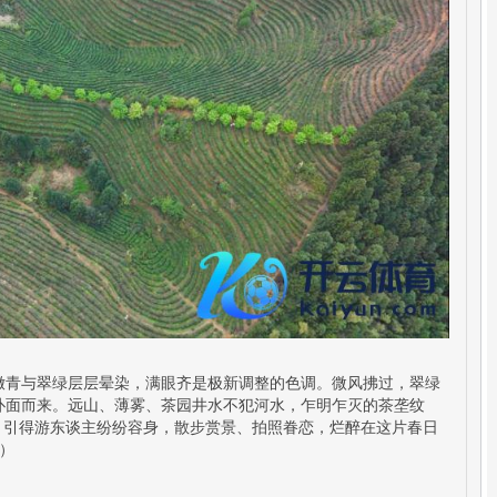
嫩青与翠绿层层晕染，满眼齐是极新调整的色调。微风拂过，翠绿
扑面而来。远山、薄雾、茶园井水不犯河水，乍明乍灭的茶垄纹
，引得游东谈主纷纷容身，散步赏景、拍照眷恋，烂醉在这片春日
立）