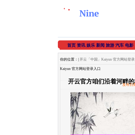
首页
资讯
娱乐
新闻
旅游
汽车
电影
你的位置：
|
开云「中国」Kaiyun·官方网站登
Kaiyun·官方网站登录入口
开云官方咱们沿着河畔的林
发布日期：