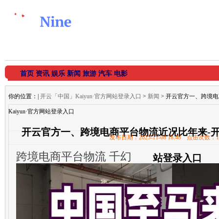
首页
资讯
娱乐
新闻
旅游
汽车
电影
你的位置：
|
开云「中国」Kaiyun·官方网站登录入口
>
新闻
> 开云官方一、跨境
Kaiyun·官方网站登录入口
开云官方一、跨境电商平台物流近况比年来-开云
发布日期：2025-11-08 18:48 点击次数：1
跨境电商平台物流 千幻
站登录入口