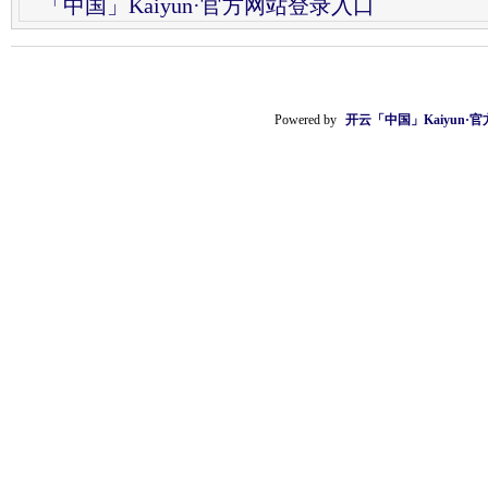
「中国」Kaiyun·官方网站登录入口
Powered by
开云「中国」Kaiyun·