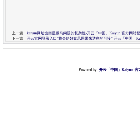
上一篇：
kaiyun网址也突显俄乌问题的复杂性-开云「中国」Kaiyun·官方网站
下一篇：
开云官网登录入口“将会给好意思国带来透彻的可怜”-开云「中国」Kai
Powered by
开云「中国」Kaiyun·