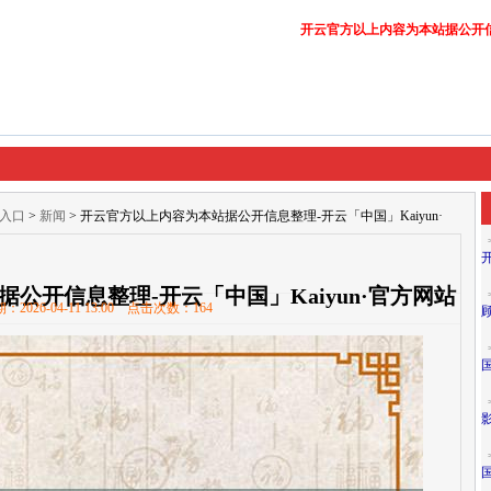
开云官方以上内容为本站据公开信息
录入口
>
新闻
> 开云官方以上内容为本站据公开信息整理-开云「中国」Kaiyun·
开
公开信息整理-开云「中国」Kaiyun·官方网站
2026-04-11 13:00 点击次数：164
登录入口
国
国