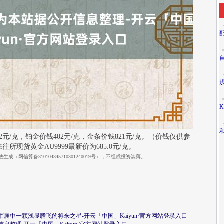
K
2元/克，铂金价钱402元/克，金条价钱821元/克。（价钱仅供参
现货黄金AU9999最新价为685.0元/克。
网信算备310104345710301240019号），不组成投资淡薄。
西军届中一颗浅显腾飞的将来之星-开云「中国」Kaiyun·官方网站登录入口