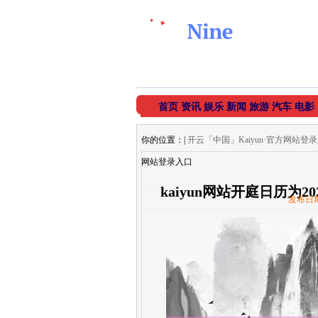
首页
资讯
娱乐
新闻
旅游
汽车
电影
你的位置：
|
开云「中国」Kaiyun·官方网站登
网站登录入口
kaiyun网站开庭日历为2
发布日期：