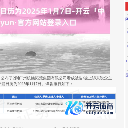
阿
「
「
±
国
日公布了2则广州机施拓荒集团有限公司看成被告/被上诉东说念主
日历为2025年1月7日。详备推行如下：