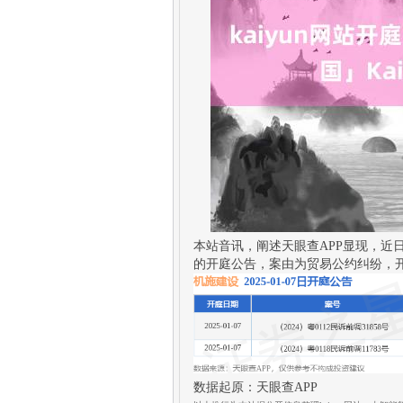
本站音讯，阐述天眼查APP显现，近
的开庭公告，案由为贸易公约纠纷，开庭
数据起原：天眼查APP