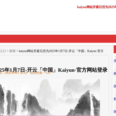
kaiyun网站开庭日历为202
录入口
>
新闻
> kaiyun网站开庭日历为2025年1月7日-开云「中国」Kaiyun·官方
开
025年1月7日-开云「中国」Kaiyun·官方网站登录
2026-03-01 16:32 点击次数：123
入口
国
国