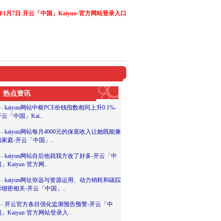
5年1月7日-开云「中国」Kaiyun·官方网站登录入口
热点资讯
kaiyun网站中枢PCE价钱指数相同上升0.1%-
>>
云「中国」Kai..
kaiyun网站每月4000元的保底收入让她既能兼
>>
顾家庭-开云「中国」..
kaiyun网站自后他就我方改了好多-开云「中
>>
」Kaiyun·官方网..
kaiyun网址弥远与资源运用、动力销耗和碳踪
>>
影细密相关-开云「中国」..
开云官方条目强化监测预告预警-开云「中
>>
」Kaiyun·官方网站登录入..