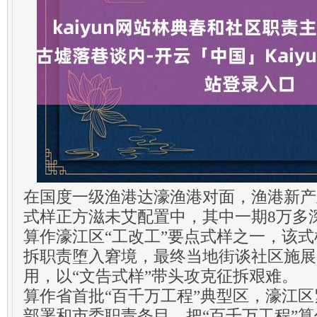
在国度一级渔港达濠渔港对面，渔港新产
式样正方滋未艾配置中，其中一期8万多
算作濠江区“工改工”要点式样之一，该
拆职责堕入窘境，最终当地街谈社区施展
用，以“文告式样”带头攻克征拆艰难。
算作省首批“百千万工程”典型区，濠江区紧
部署和市委职责条目，把“百千万工程”