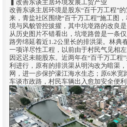
▍改善东谈主居环境发展工贸产业
改善东谈主居环境是股东“百千万工程”
来，青盐社区围绕“百千万工程”施工图
境与风貌管控拔擢，其中坑墘路的改良是
从历史图片不错看出，坑墘路曾是一条仅
路旁绵延着近1.2公里长的排洪渠。林典
一项详尽性工程，以前由于村民气见相左
因迟迟未能股东。近两年在“百千万工程
利进行，原有的排洪渠从明沟改为暗渠，
网，进一步保护濠江海水生态；原6米宽
车谈市政路，村民车辆出入愈加安全便利