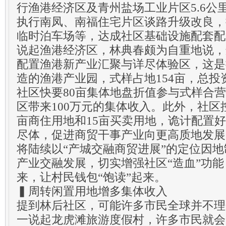
行渔港经济区及青州盐场工业片区5.6公
执行南凤、南福住宅片区谈路升级改良，
临时泊车场等，达成社区基础设施配套配
说起渔港经济区，林典春颇为自重地说，
配置渔港新产业汇聚与详尽体验区，这是
造的渔港产业园，式样占地154亩，总投
社区快要80亩集体地盘折值参与式样合
区带来100万元的集体收入。此外，社区
亩商住用地和15亩买卖用地，诡计配置
尽体，促进商贸干事产业向更高质地发展
将陆续以“产城交融商贸进展”的定位因
产业交融发展，切实增强社区“造血”功能
来，让村民钱包“饱读”起来。
▍周转闲置用地增多集体收入
提到林后社区，可能许多市民全球并不理
一说起龙虎滩旅游度假村，许多市民就会