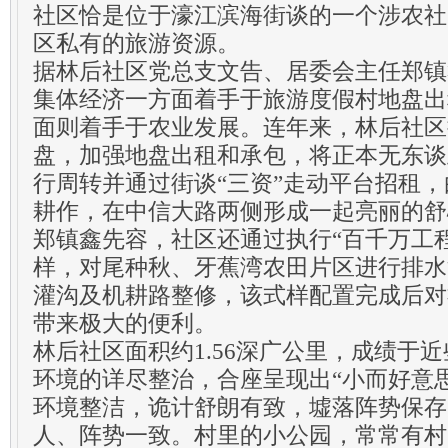
社区恰是位于濠江滨海街谈的一个涉农社
区私有的旅游资源。
据林后社区党总支文告、居委会主任郑镇
集体经济一方面着手于旅游度假村地盘出
面则着手于农业发展。连年来，林后社区
盘，加强地盘出租和承包，将正本无东谈
行周转并通过街谈“三资”走动平台招租
耕作，在中信大路两侧形成一起亮丽的舒
郑镇鑫先容，社区还通过执行“百千万工
样，对尾种秋、牙蕉湾农田片区进行排水
灌沟及机耕路整修，该式样配置完成后对
带来极大的便利。
林后社区面积约1.56深广公里，成绩于
环境的详尽整治，合座呈现出“小而好意
环境整洁，诡计舒朗有致，墟落阵势保存
人、阵势一致。村里的小公园，常常有村