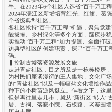
手。在2023年6个社区入选省“百千万工
2024年濠江区新增培育红光、红旗、葛
个省级典型社区。
各社区抢持“百千万工程”机遇，聚焦党
貌拔擢、乡村绿化等多个方面，蹄疾步稳
实推动“百千万工程”加力提速、全面打
访典型社区的创建职责，探寻“百千万工
码。
▍控制古墟落资源发展文旅
走进青盐社区，目之所及是一栋栋楼房，
为村民们座谈漫衍的王人集地，文化广场
的“青盐社区”以及一幅幅盐文化墙绘作
种下的小树苗逆风挺立。乍看之下，这里
但是再往里走几步，就从“新街区”转入“
厝、古祠、落寂小院、石板路、老寨围墙
历史走廊。