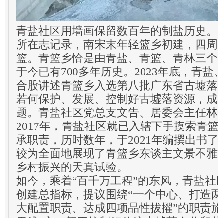
青盐社区用墙画保留数百年的制盐历史。南
所在志记录，南宋末年轻篮乡初建，四周
篮。青篮乡恰是由青盐、青篮、青林三个
于今已有700多年历史。2023年底，青
合股讲述青篮乡入选第八批广东省古墟落
若何保护、发展、控制好古墟落资源，成
题。青盐社区党总支文告、居委会主任林
2017年，青盐社区就已入辖下手摸索青
承职责，历时数年，于2021年编撰出书
较为全面地展现了青篮乡东谈主文景不雅
乡村振兴的天真试验。
如今，乘着“百千万工程”的东风，青盐
创建总指标，提议围绕“一个中心、打造
大配置职责、达成四项品性拔擢”的职责