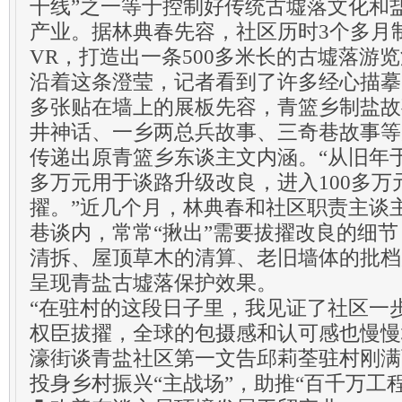
干线”之一等于控制好传统古墟落文化和
产业。据林典春先容，社区历时3个多月
VR，打造出一条500多米长的古墟落游
沿着这条澄莹，记者看到了许多经心描摹
多张贴在墙上的展板先容，青篮乡制盐故
井神话、一乡两总兵故事、三奇巷故事等
传递出原青篮乡东谈主文内涵。“从旧年于
多万元用于谈路升级改良，进入100多
擢。”近几个月，林典春和社区职责主谈
巷谈内，常常“揪出”需要拔擢改良的细
清拆、屋顶草木的清算、老旧墙体的批档
呈现青盐古墟落保护效果。
“在驻村的这段日子里，我见证了社区一
权臣拔擢，全球的包摄感和认可感也慢慢
濠街谈青盐社区第一文告邱莉荃驻村刚满
投身乡村振兴“主战场”，助推“百千万工