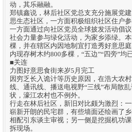
动，其乐融融。
郑镇鑫说，林后社区党总支充分施展党建
思生态社区，一方面积极组织社区住户参
一方面通过向社区党员全球披发活动倡议
社会力量参与绿化活动，为家乡添绿。本
棵，并在辖区内因地制宜打造秀好意思庭
内现存树木约800多棵，“五边”“四旁”
■关连
力图好意思食街来岁5月完工
因穷乏长入诡计等历史原因，在浩大农村
线、通讯线、播送电视野“三线”布局散
状，濠江农村也不例外。
行走在林后社区，新旧对比颇为激烈：一
崭新开朗的民宅群，有些墙面还绘画了乡
相配引东谈主审视；另一侧是挖掘机功课
拆现场。