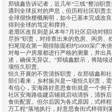
郑镇鑫告诉记者，近几年“三线”整治职
遇到全球反对的声息，但历程社区职责主
全球很快梗概阐明，如今已基本完成改良
得到全球的笃定和撑持。
老厝区改良则是从本年7月社区启动对辖
尽拆”职责，对排查出来的危房、闲房、
扫尾现在第一期排除面积约5000深广米傍
对每一户房屋都进行严格的测量，并出具
述，确保无异议。”郑镇鑫默示，将陆续
项恒久职责。
恒久开展的不啻清拆职责，在郑镇鑫和社
部们看来，乡村振兴是一项恒久职责，需
有信心，安海路好意思食街就是一个例子。
社区安海路临建店铺就启动清拆，清拆后
食街配置。但尔后因为各式原因，式样程
万工程”落地执行，好意思食街式样得到