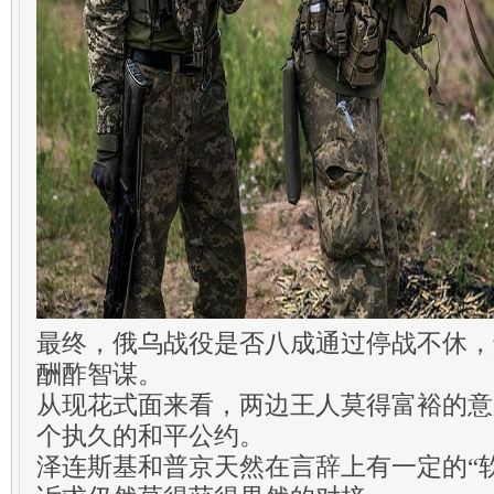
最终，俄乌战役是否八成通过停战不休，
酬酢智谋。
从现花式面来看，两边王人莫得富裕的意
个执久的和平公约。
泽连斯基和普京天然在言辞上有一定的“