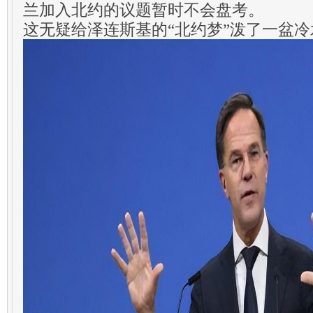
兰加入北约的议题暂时不会盘考。
这无疑给泽连斯基的“北约梦”泼了一盆冷