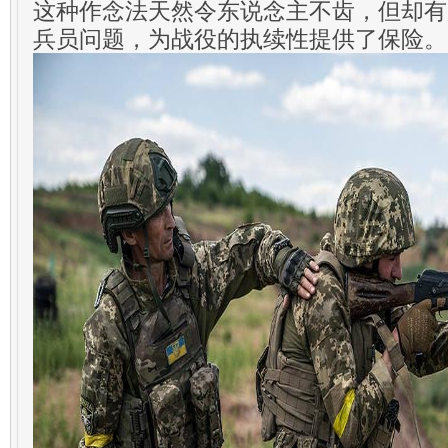
这种作念法天然令东说念主不齿，但却有
兵员问题，为战役的执续性提供了保险。