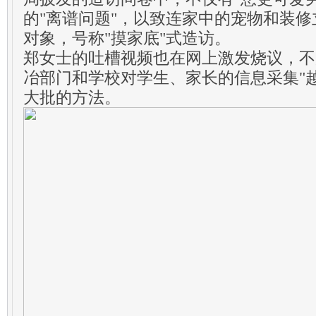
的"离谱问题"，以致连家中的宠物和装
对象，号称"摸家底"式造访。
郑女士的吐槽视频也在网上激发烧议，不
冶部门和学校对学生、家长的信息采集"
大批的方法。