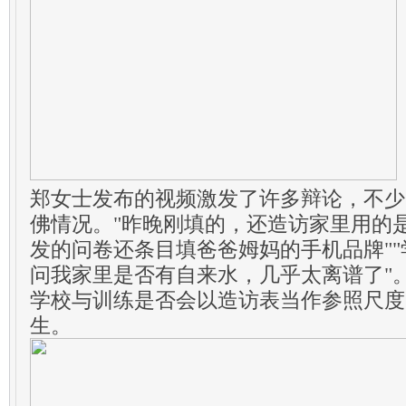
郑女士发布的视频激发了许多辩论，不少
佛情况。"昨晚刚填的，还造访家里用的是
发的问卷还条目填爸爸姆妈的手机品牌"
问我家里是否有自来水，几乎太离谱了"
学校与训练是否会以造访表当作参照尺度
生。