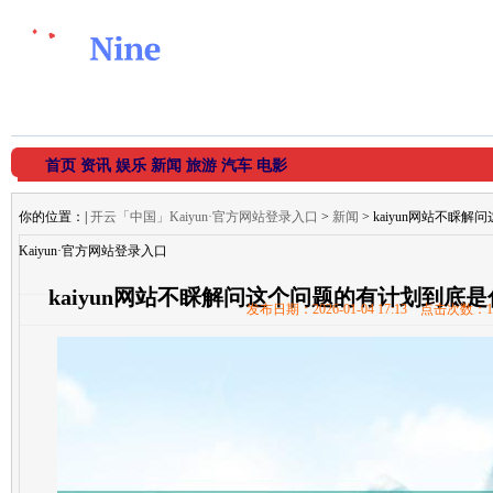
首页
资讯
娱乐
新闻
旅游
汽车
电影
你的位置：
|
开云「中国」Kaiyun·官方网站登录入口
>
新闻
> kaiyun网站不
Kaiyun·官方网站登录入口
kaiyun网站不睬解问这个问题的有计划到底是什
发布日期：2026-01-04 17:13 点击次数：1
官方网站登录入口