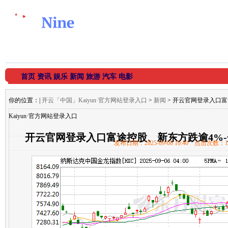
首页
资讯
娱乐
新闻
旅游
汽车
电影
你的位置：
|
开云「中国」Kaiyun·官方网站登录入口
>
新闻
> 开云官网登录入口富
Kaiyun·官方网站登录入口
开云官网登录入口富途控股、新东方跌逾4%-开
发布日期：2025-09-08 10:40 点击次数：1
网站登录入口