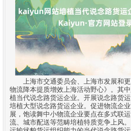
上海市交通委员会、上海市发展和更
物流降本提质增效上海活动野心》。其中建议
植当代说念路货运企业。开展说念路货运
培植大型说念路货运企业。促进物流企业
展，饱读舞中小物流企业要点在多式联运
流、城市配送等范畴培植特质竞争上风。
运输状貌货运组织能力的当代说念路货运