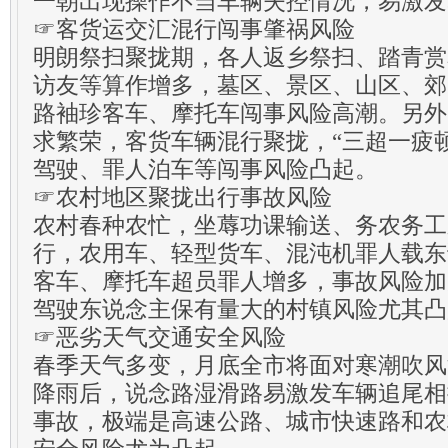
一朝出现操作不当车辆失控情况，易激发
☞客货运交汇混行闯事肇祸风险
明朗祭扫聚拢期，各人返乡祭扫、踏青赏
访友等算作增多，墓区、景区、山区、郊
路袖珍客车、摩托车闯事风险高潮。另外
求繁荣，客货车辆混行聚拢，“三超一疲
驾驶、罪人泊车等闯事风险凸起。
☞农村地区聚拢出行事故风险
农村春种农忙，坐蓐功课输送、务农务工
行，农用车、轻型货车、混沌机罪人载东
客车、摩托车超员罪人增多，事故风险加
驾驶东说念主保有量大的村镇风险尤其凸
☞恶劣天气交通安全风险
春季天气多变，月底全市将面对寒潮吹风
降雨后，说念路湿滑路易激发车辆追尾相
事故，极端是高速公路、城市快速路和农