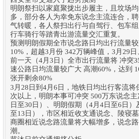
明朗祭扫以家庭聚拢出步履主，且坟场均
多，部分各人为幸免东说念主流连合，聘
气转暖，各人祭扫出行与自驾行、包车组
行车骑行等踏青出游流量交汇重复。
预测明朗假期全市说念路日均出行流量较广
10%，超越3月份 342万辆峰值，3月29
前一天（4月3日）全市出行流量将 冲突3
速公路日均流量较广大 高潮60%，达到 1
张开剩余80%
3月28日到4月6日，地铁日均出行客流将保
次以上，明朗本事可冲突 500万东说念主
日至30日）、明朗假期（4月4日至6日）
至13日），市区相近收支通说念、陵寝
商圈相近说念路流量将大幅增多，说念路
潮。