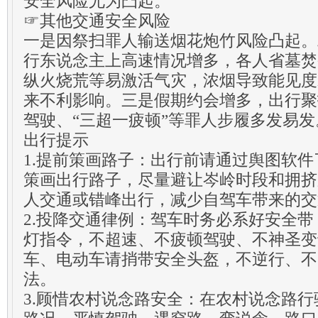
安全风险尤为凸起。
☞其他交通安全风险
一是因祭扫罪人输送烟花炮竹风险凸起。
行东说念主上高速情况增多，各人省墓焚
纵火烧荒等易激活气灾，浓烟导致能见度
来不利影响。三是假期约会增多，出行聚
驾驶、“三超一疲顿”等罪人步履多发易发
出行提示
1.提前策画路子：出行前请通过舆图软
策画出行路子，尽量避让岑岭时段和拥挤
人交通或错峰出行，减少自驾车带来的交
2.投降交通律例：驾车时务必系好安全
灯指令，不超速、不疲顿驾驶、不神圣变
车、电动车请捎带安全头盔，不逆行、不
法。
3.顾惜农村说念路安全：在农村说念路