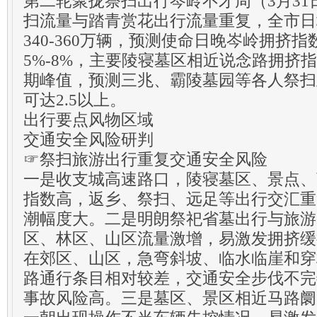
第二轮聚拢祭扫出行岑岭不才周（3月31日
扫流量与踏青赏花出行流量重复，全市日
340-360万辆，预测使命日晚岑岭拥挤
5%-8%，主要陵寝墓区相近说念路拥挤
期峰值，预测三兆、霸陵墓园等各人祭扫
可达2.5以上。
出行要点风物区域
交通安全风险研判
☞祭扫旅游出行重复交通安全风险
一是收支城高速路口，陵寝墓区、景点、
指数高，返乡、祭扫、远足等出行交汇重
潮幅度大。二是明朗祭祀省墓出行与旅游
区、林区、山区流量激增，易激发拥挤缓
在郊区、山区，急弯斜坡、临水临崖和穿
路通行条目相对较差，交通安全步伐不完
事故风险高。三是墓区、景区相近马路阛