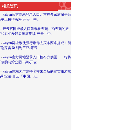
相关资讯
kaiyun官方网站登录入口北京在多家旅游平台
>>
榜单上拔得头筹-开云「中..
开云官网登录入口前来看天鹅、拍天鹅的旅
>>
客和影相爱好者滚滚赓续-开云「中..
kaiyun网址致使强行带你去买东西拿提成！简
>>
直别踩雷😭刚到三亚-开云..
kaiyun官方网站登录入口摆布方供图 行将
>>
开幕的马湾公园二期-开云..
kaiyun网站为广东搭客带来全新的冰雪旅游居
>>
品和澄清-开云「中国」K..