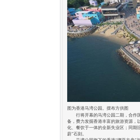
图为香港马湾公园。摆布方供图
行将开幕的马湾公园二期，合作国度
备，费力发掘香港丰富的旅游资源，
化、餐饮于一体的全新失业区；同期旧
蔚”石刻。