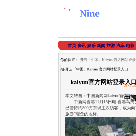
首页
资讯
娱乐
新闻
旅游
汽车
电影
你的位置：
|
开云「中国」Kaiyun·官方网站登
期-开云「中国」Kaiyun·官方网站登录入口
kaiyun官方网站登
发布日期
本文转自：中国新闻网kaiyun官方网
「中国
中新网香港11月15日电 香港马湾
已管待约800万东谈主次访客，成为
旅游”理念的地标。