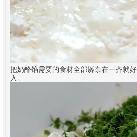
把奶酪馅需要的食材全部羼杂在一齐就好
入。