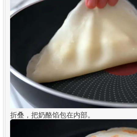
折叠，把奶酪馅包在内部。